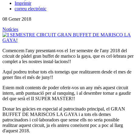
Imprimir
correu electrònic
08 Gener 2018
Notícies
Comencem l'any presentant-vos el 1er semestre de l'any 2018 del
cricuit de pàdel gran buffet de marisco la gaya, que es cel·lebrara per
complet a les nostres instal·lacions!!
Aquí podreu trobar tots els torneigs que realitzarem desde el mes de
gener fins el més de juny!!
Estem molt contents de poder oferir-vos un any més aquest circuit
intern, amb puntuació per al ranquing, i al desembre tornar a gaudir
del que serà el II SUPER MASTER!!
Donar les gràcies en especial al patrocinado principal, el GRAN
BUFFET DE MARISCOS LA GAYA i a tots els demes
patrocinadors i col·laboradors que sense ells no seria possible
realitzar aquest circuit, ja els anireu coneixent poc a poc al llarg
d'aquest 2018.