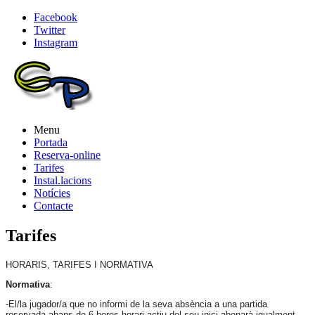
Facebook
Twitter
Instagram
Menu
Portada
Reserva-online
Tarifes
Instal.lacions
Notícies
Contacte
Tarifes
HORARIS, TARIFES I NORMATIVA
Normativa
:
-El/la jugador/a que no informi de la seva absència a una partida
reservada abans de 6 hores horari actiu del seu inici abonarà igualment