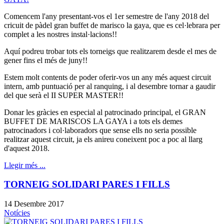
Comencem l'any presentant-vos el 1er semestre de l'any 2018 del
cricuit de pàdel gran buffet de marisco la gaya, que es cel·lebrara per
complet a les nostres instal·lacions!!
Aquí podreu trobar tots els torneigs que realitzarem desde el mes de
gener fins el més de juny!!
Estem molt contents de poder oferir-vos un any més aquest circuit
intern, amb puntuació per al ranquing, i al desembre tornar a gaudir
del que serà el II SUPER MASTER!!
Donar les gràcies en especial al patrocinado principal, el GRAN
BUFFET DE MARISCOS LA GAYA i a tots els demes
patrocinadors i col·laboradors que sense ells no seria possible
realitzar aquest circuit, ja els anireu coneixent poc a poc al llarg
d'aquest 2018.
Llegir més ...
TORNEIG SOLIDARI PARES I FILLS
14 Desembre 2017
Notícies