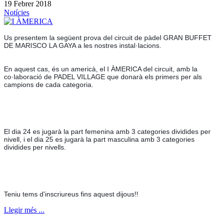
19 Febrer 2018
Notícies
Us presentem la següent prova del circuit de pàdel GRAN BUFFET 
DE MARISCO LA GAYA a les nostres instal·lacions.
En aquest cas, és un americà, el I ÀMERICA del circuit, amb la 
co·laboració de PADEL VILLAGE que donarà els primers per als 
campions de cada categoria.
El dia 24 es jugarà la part femenina amb 3 categories dividides per 
nivell, i el dia 25 es jugarà la part masculina amb 3 categories 
dividides per nivells.
Teniu tems d'inscriureus fins aquest dijous!!
Llegir més ...