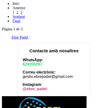
Inici
Anterior
1
2
3
Següent
Final
Pàgina 1 de 3
Ebre Padel
Contacte amb nosaltres
WhatsApp:
629359297
Correu electrònic:
gestio.ebrepadel@gmail.com
Instagram:
@ebre_padel