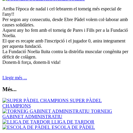
Arriba l'època de nadal i cel·lebrarem el torneig més especial de
l'any!!
Per segon any consecutiu, desde Ebre Pàdel volem col·laborar amb
causes solidàries.
Aquest any ho fem amb el torneig de Pares i Fills per a la Fundació
Noelia.
El que es recapte amb l'inscripció i el jugador 0, anira integrament
per aquesta fundació.
La Fundació Noelia lluita contra la distròfia muscular congènita per
dèficit de colàgen.
Donem-li força, donem-li vida!
Llegir més ...
Més...
SUPER PÀDEL
CHAMPIONS
TORNEIG
GABINET ADMINISTRATIU
LLIGA DE TARDOR
ESCOLA DE PÀDEL